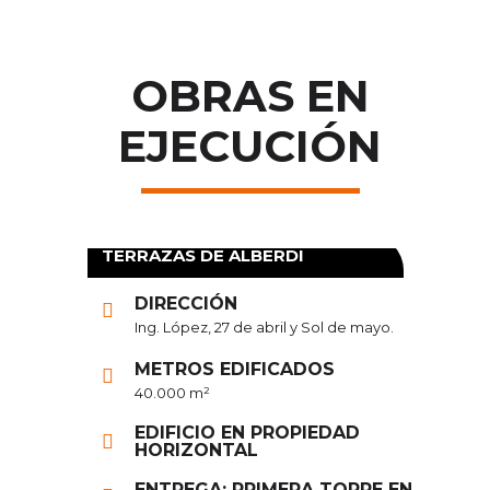
OBRAS EN
EJECUCIÓN
TERRAZAS DE ALBERDI
HO
DIRECCIÓN
Ing. López, 27 de abril y Sol de mayo.
METROS EDIFICADOS
40.000 m²
EDIFICIO EN PROPIEDAD
 EN
HORIZONTAL
N SS
ENTREGA: PRIMERA TORRE EN